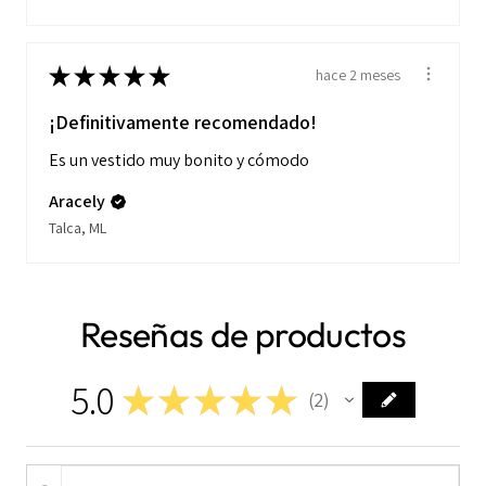
★
★
★
★
★
hace 2 meses
¡Definitivamente recomendado!
Es un vestido muy bonito y cómodo
Aracely
Talca, ML
Reseñas de productos
5.0
★
★
★
★
★
2
2