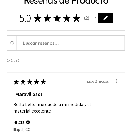
5.0
★
★
★
★
★
2
2
1 - 2 de 2
★
★
★
★
★
hace 2 meses
¡Maravilloso!
Bello bello ,me quedo a mi medida y el
material excelente
Hilcia
Illapel, CO