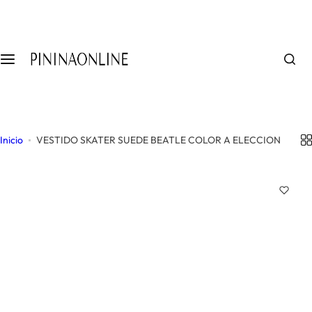
S
a
l
t
a
r
a
l
Inicio
VESTIDO SKATER SUEDE BEATLE COLOR A ELECCION
c
o
n
t
e
n
i
d
o