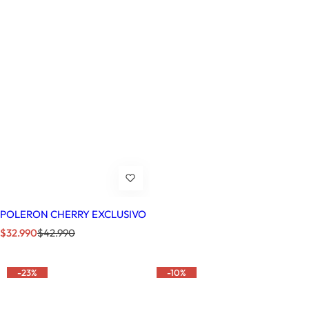
POLERON CHERRY EXCLUSIVO
P
P
$32.990
$42.990
r
r
e
e
c
c
-23%
-10%
i
i
o
o