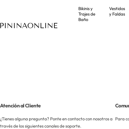
S
Bikinis y
Vestidos
a
Trajes de
y Faldas
l
Baño
t
a
r
a
l
c
o
n
t
e
n
i
Atención al Cliente
Comun
d
o
¿Tienes alguna pregunta? Ponte en contacto con nosotros a
Para co
través de los siguientes canales de soporte.