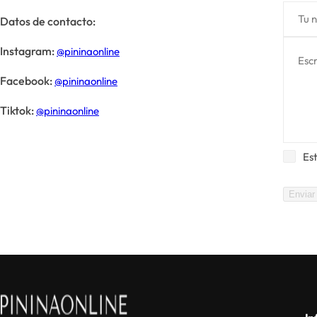
Tu 
Datos de contacto:
Instagram:
@pininaonline
Escr
Facebook:
@pininaonline
Tiktok:
@pininaonline
Es
Enviar