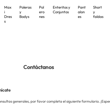
Max
Poleras
Pol
Enteritos y
Pant
Short
i
y
ero
Conjuntos
alon
y
Dres
Bodys
nes
es
faldas
s
Contáctanos
ícate
nsultas generales, por favor completa el siguiente formulario. ¡Espe