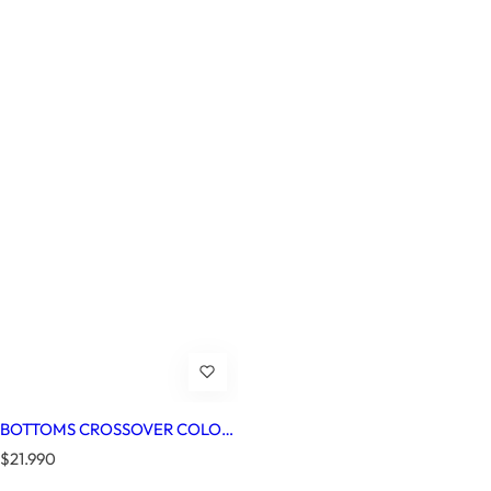
BOTTOMS CROSSOVER COLOR
A ELECCION
P
$21.990
r