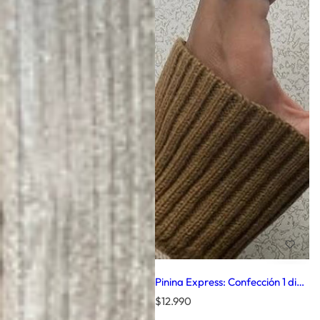
Pinina Express: Confección 1 dia
+ asesoría por videollamada (5
P
$12.990
min.) 🔥
r