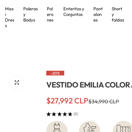
Max
Poleras
Pol
Enteritos y
Pant
Short
i
y
ero
Conjuntos
alon
y
Dres
Bodys
nes
es
faldas
s
-20%
VESTIDO EMILIA COLOR
P
P
$27,992 CLP
$34,990 CLP
r
r
★
★
★
★
★
4
4
e
e