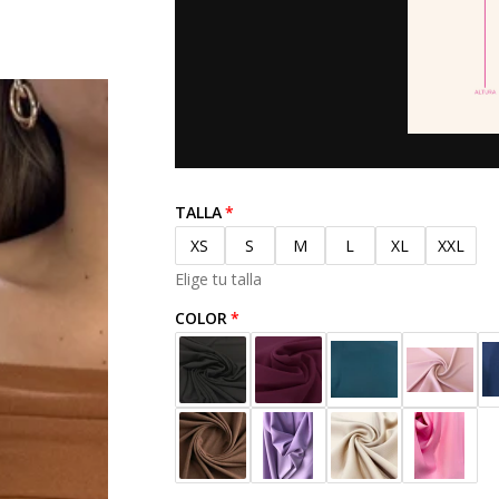
a
l
TALLA
XS
S
M
L
XL
XXL
Elige tu talla
COLOR