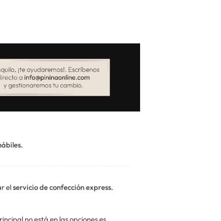
hábiles.
r el
servicio de confección express.
incipal no está en las opciones es