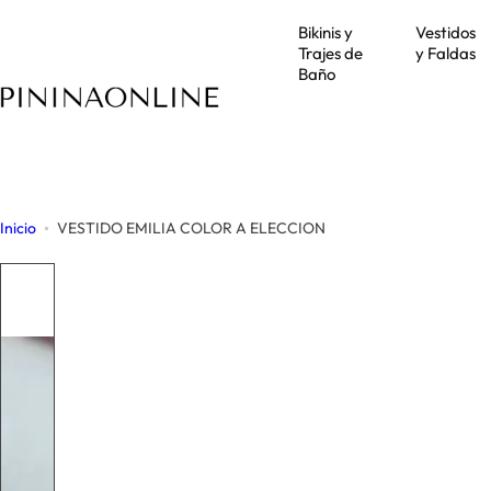
S
Bikinis y
Vestidos
a
Trajes de
y Faldas
l
Baño
t
a
r
a
l
Inicio
VESTIDO EMILIA COLOR A ELECCION
c
o
n
t
e
n
i
d
o