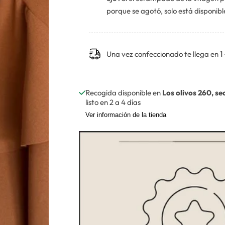
O
D
E
O
porque se agotó, solo está disponibl
M
E
I
M
L
I
I
L
A
I
Una vez confeccionado te llega en
1
C
A
O
C
L
O
O
L
R
O
Recogida disponible en
Los olivos 260, s
A
R
E
A
listo en 2 a 4 días
L
E
E
L
Ver información de la tienda
C
E
C
C
I
C
O
I
N
O
N