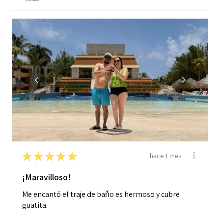
★
★
★
★
★
hace 1 mes
¡Maravilloso!
Me encantó el traje de baňo es hermoso y cubre
guatita.