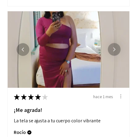
★
★
★
★
★
hace 1 mes
¡Me agrada!
La tela se ajusta a tu cuerpo color vibrante
Rocío