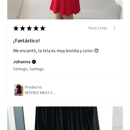
★
★
★
★
★
hace 1 mes
¡Fantástico!
Me encantó, la tela es muy bonita y color 😍
Johanna
Santiago, Santiago
Producto:
VESTIDO MILEY C...