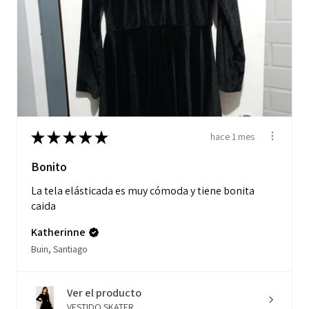
★
★
★
★
★
hace 1 mes
Bonito
La tela elásticada es muy cómoda y tiene bonita
caida
Katherinne
Buin, Santiago
Ver el producto
VESTIDO SKATER ...