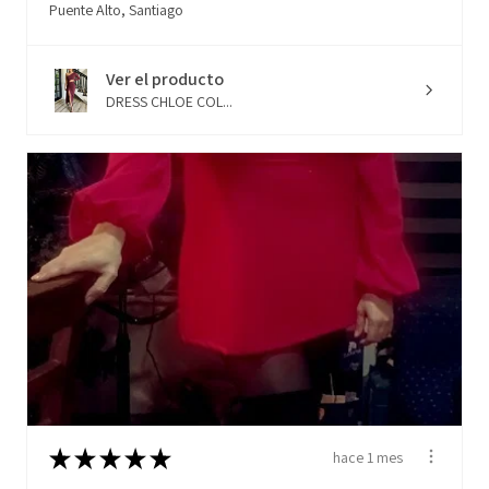
Puente Alto, Santiago
Ver el producto
DRESS CHLOE COL...
★
★
★
★
★
hace 1 mes