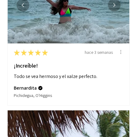
★
★
★
★
★
hace 3 semanas
¡Increíble!
Todo se vea hermoso y el xalze perfecto.
Bernardita
Pichidegua, O'Higgins