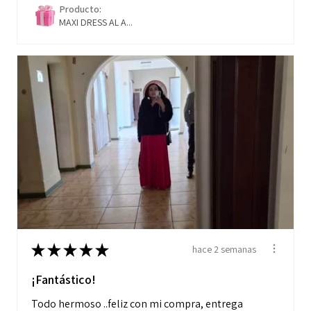
Producto:
MAXI DRESS AL A...
★
★
★
★
★
hace 2 semanas
¡Fantástico!
Todo hermoso ..feliz con mi compra, entrega