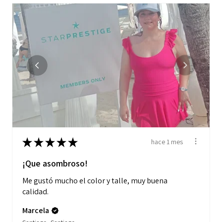
★
★
★
★
★
hace 1 mes
¡Que asombroso!
Me gustó mucho el color y talle, muy buena
calidad.
Marcela