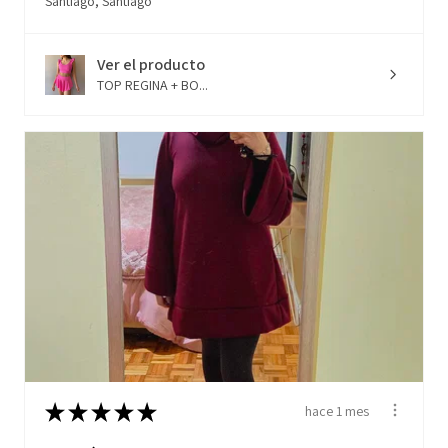
Santiago, Santiago
Ver el producto
TOP REGINA + BO...
★
★
★
★
★
hace 1 mes