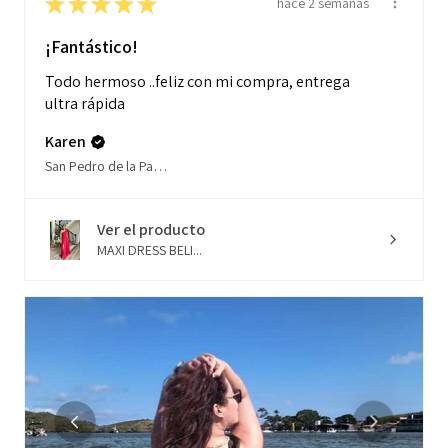
★
★
★
★
★
hace 2 semanas
¡Fantástico!
Todo hermoso ..feliz con mi compra, entrega
ultra rápida
Karen
San Pedro de la Paz, Biobío
Ver el producto
MAXI DRESS BELI...