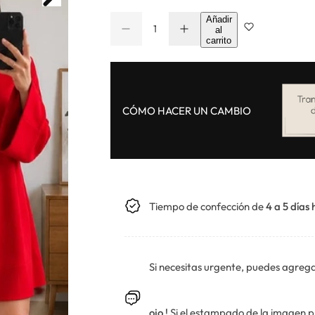
C
Añadir
al
D
a
C
a
carrito
i
u
a
n
s
m
m
e
n
t
i
n
n
t
t
i
u
a
i
d
i
r
CÓMO HACER UN CAMBIO
r
l
d
a
c
a
a
c
a
d
n
a
d
t
n
i
t
d
i
a
d
d
a
Tiempo de confección de
4 a 5 días 
p
d
a
p
r
a
a
r
V
a
E
V
Si necesitas urgente, puedes agrega
S
E
T
S
I
T
D
I
ojo !
Si el estampado de la imagen pr