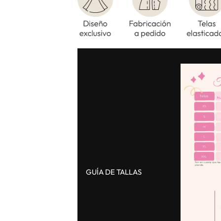
c
c
i
i
o
o
d
h
e
a
o
b
f
i
e
t
GUÍA DE TALLAS
r
u
t
a