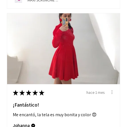
MAXI SCRUNCHIE ...
★
★
★
★
★
hace 1 mes
¡Fantástico!
Me encantó, la tela es muy bonita y color 😍
Johanna