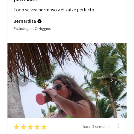
Todo se vea hermoso y el xalze perfecto.
Bernardita
Pichidegua, O'Higgins
★
★
★
★
★
hace 3 semanas