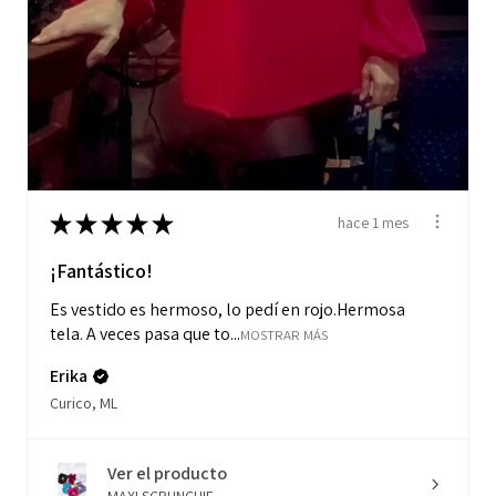
★
★
★
★
★
hace 1 mes
¡Fantástico!
Es vestido es hermoso, lo pedí en rojo.Hermosa
tela. A veces pasa que to...
MOSTRAR MÁS
Erika
Curico, ML
Ver el producto