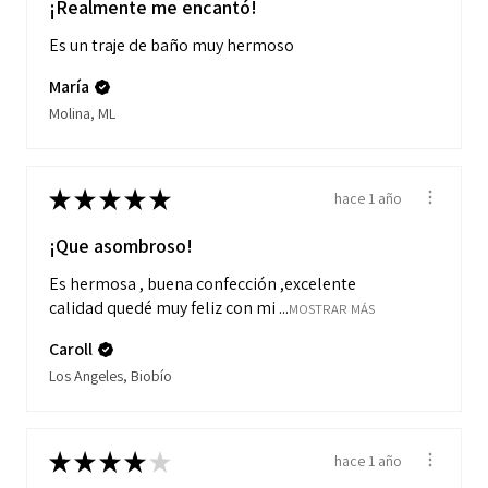
¡Realmente me encantó!
Es un traje de baño muy hermoso
María
Molina, ML
★
★
★
★
★
hace 1 año
¡Que asombroso!
Es hermosa , buena confección ,excelente
calidad quedé muy feliz con mi ...
MOSTRAR MÁS
Caroll
Los Angeles, Biobío
★
★
★
★
★
hace 1 año