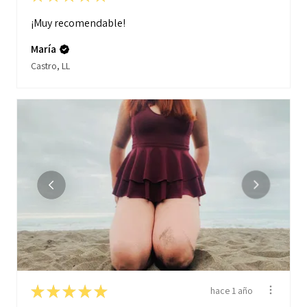
¡Muy recomendable!
María
Castro, LL
★
★
★
★
★
hace 1 año