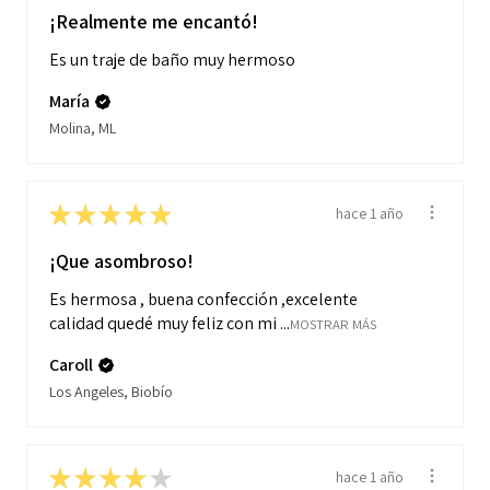
¡Realmente me encantó!
Es un traje de baño muy hermoso
María
Molina, ML
★
★
★
★
★
hace 1 año
¡Que asombroso!
Es hermosa , buena confección ,excelente
calidad quedé muy feliz con mi ...
MOSTRAR MÁS
Caroll
Los Angeles, Biobío
★
★
★
★
★
hace 1 año