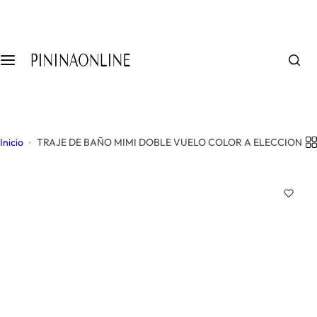
S
a
l
t
a
r
a
l
Inicio
TRAJE DE BAÑO MIMI DOBLE VUELO COLOR A ELECCION
c
o
n
t
e
n
i
d
o