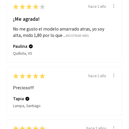
★
★
★
★
★
hace 1 año
¡Me agrada!
No me gusto el modelo amarrado atras, yo soy
alta, mido 1,80 por lo que ...
MOSTRAR MÁS
Paulina
Quillota, VS
★
★
★
★
★
hace 1 año
Precioso!!!
Tapia
Lampa, Santiago
★
★
★
★
★
hace 2 años