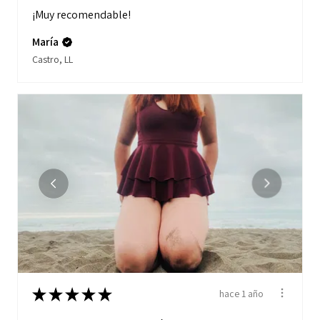
¡Muy recomendable!
María
Castro, LL
★
★
★
★
★
hace 1 año