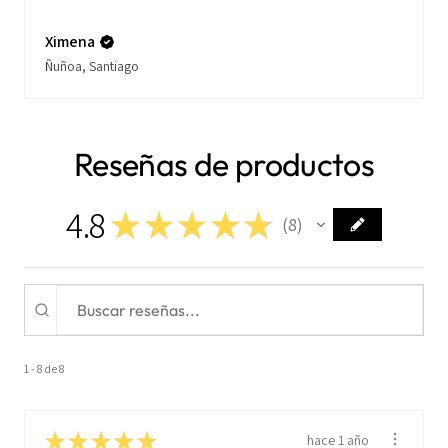
Ximena
Ñuñoa, Santiago
Reseñas de productos
4.8
★
★
★
★
★
8
8
1 - 8 de 8
★
★
★
★
★
hace 1 año