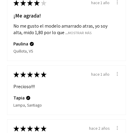
★
★
★
★
★
hace 1 año
¡Me agrada!
No me gusto el modelo amarrado atras, yo soy
alta, mido 1,80 por lo que ...
MOSTRAR MÁS
Paulina
Quillota, VS
★
★
★
★
★
hace 1 año
Precioso!!!
Tapia
Lampa, Santiago
★
★
★
★
★
hace 2 años