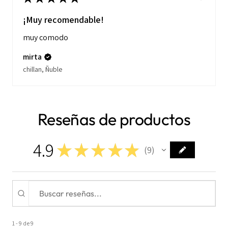
¡Muy recomendable!
muy comodo
mirta
chillan, Ñuble
Reseñas de productos
4.9
★
★
★
★
★
9
9
1 - 9 de 9