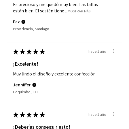
Es precioso y me quedó muy bien. Las tallas
están bien. El sostén tiene ...
MOSTRAR MÁS
Paz
Providencia, Santiago
★
★
★
★
★
hace 1 año
¡Excelente!
Muy lindo el diseño y excelente confección
Jenniffer
Coquimbo, CO
★
★
★
★
★
hace 1 año
¡Deberías conseguir esto!