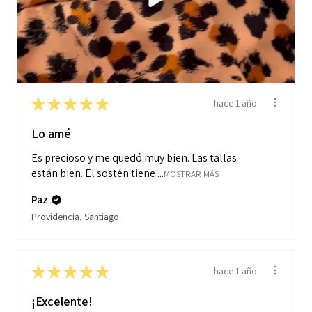
★
★
★
★
★
hace 1 año
Lo amé
Es precioso y me quedó muy bien. Las tallas
están bien. El sostén tiene ...
MOSTRAR MÁS
Paz
Providencia, Santiago
★
★
★
★
★
hace 1 año
¡Excelente!