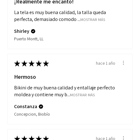
¡Realmente me encantó!
La tela es muy buena calidad, la talla queda
perfecta, demasiado comodo ...
MOSTRAR MÁS
Shirley
Puerto Montt, LL
★
★
★
★
★
hace 1 año
Hermoso
Bikini de muy buena calidad y entallaje perfecto
moldea y contiene muy b...
MOSTRAR MÁS
Constanza
Concepcion, Biobío
★
★
★
★
★
hace 1 año