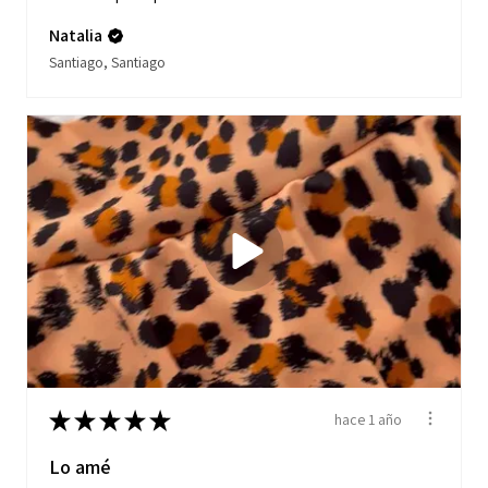
Natalia
Santiago, Santiago
★
★
★
★
★
hace 1 año
Lo amé