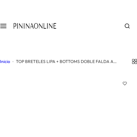
S
a
l
t
a
r
a
l
Inicio
TOP BRETELES LIPA + BOTTOMS DOBLE FALDA A
c
ELECCION
o
n
t
e
n
i
d
o