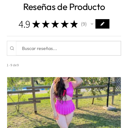
Reseñas de Producto
4.9
★
★
★
★
★
9
9
1 - 9 de 9