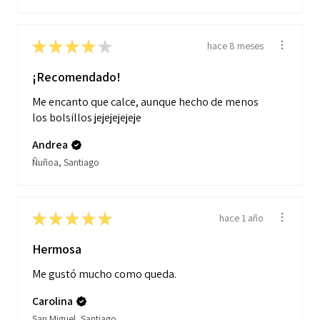
★
★
★
★
★
hace 8 meses
¡Recomendado!
Me encanto que calce, aunque hecho de menos
los bolsillos jejejejejeje
Andrea
Ñuñoa, Santiago
★
★
★
★
★
hace 1 año
Hermosa
Me gustó mucho como queda.
Carolina
San Miguel, Santiago