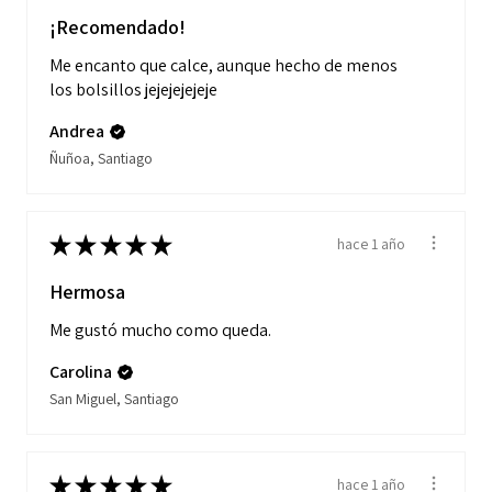
¡Recomendado!
Me encanto que calce, aunque hecho de menos
los bolsillos jejejejejeje
Andrea
Ñuñoa, Santiago
★
★
★
★
★
hace 1 año
Hermosa
Me gustó mucho como queda.
Carolina
San Miguel, Santiago
★
★
★
★
★
hace 1 año