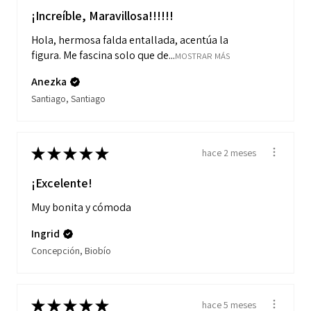
¡Increíble, Maravillosa!!!!!!
Hola, hermosa falda entallada, acentúa la
figura. Me fascina solo que de...
MOSTRAR MÁS
Anezka
Santiago, Santiago
★
★
★
★
★
hace 2 meses
¡Excelente!
Muy bonita y cómoda
Ingrid
Concepción, Biobío
★
★
★
★
★
hace 5 meses