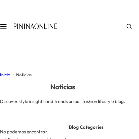
S
a
l
t
a
r
a
l
c
o
Inicio
Noticias
n
Noticias
t
e
Discover style insights and trends on our fashion lifestyle blog.
n
i
d
Blog Categories
o
No podemos encontrar