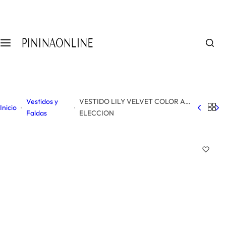
S
a
l
t
a
r
a
l
Vestidos y
VESTIDO LILY VELVET COLOR A
c
Inicio
Faldas
ELECCION
o
n
t
e
n
i
d
o