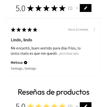
5.0
★
★
★
★
★
1
1
★
★
★
★
★
hace 11 meses
Lindo, lindo
Me encantó, buen vestido para días fríos, lo
único malo es que me quedó ...
MOSTRAR MÁS
Melissa
Santiago, Santiago
Reseñas de productos
5.0
★
★
★
★
★
1