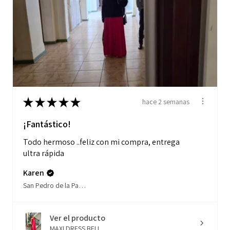
★
★
★
★
★
hace 2 semanas
¡Fantástico!
Todo hermoso ..feliz con mi compra, entrega
ultra rápida
Karen
San Pedro de la Paz, Biobío
Ver el producto
MAXI DRESS BELI...