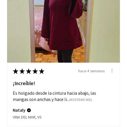
★
★
★
★
★
hace 4 semanas
¡Increíble!
Es holgado desde la cintura hacia abajo, las
mangas son anchas y hace li...
MOSTRAR MÁS
Nataly
VINA DEL MAR, VS