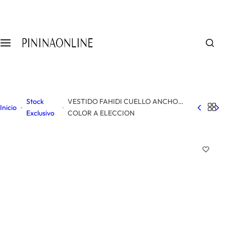
S
a
l
t
a
r
a
l
Stock
VESTIDO FAHIDI CUELLO ANCHO
c
Inicio
Exclusivo
COLOR A ELECCION
o
n
t
e
n
i
d
o