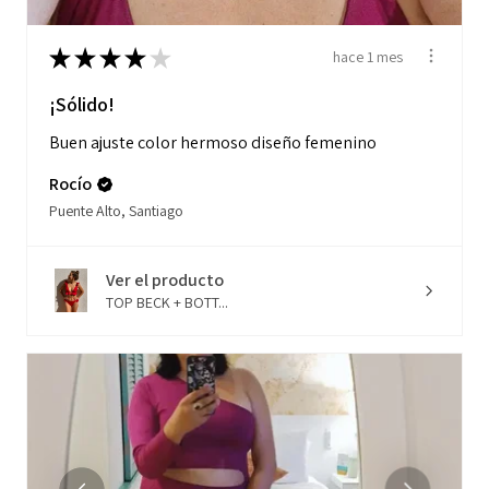
★
★
★
★
★
hace 1 mes
¡Sólido!
Buen ajuste color hermoso diseño femenino
Rocío
Puente Alto, Santiago
Ver el producto
TOP BECK + BOTT...