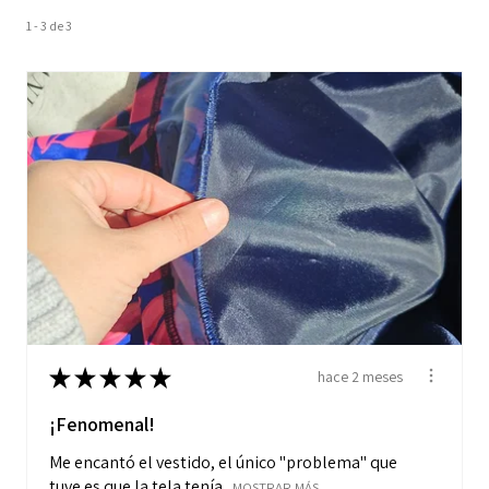
1 - 3 de 3
★
★
★
★
★
hace 2 meses
¡Fenomenal!
Me encantó el vestido, el único "problema" que
tuve es que la tela tenía...
MOSTRAR MÁS