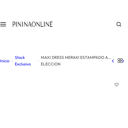
S
a
l
t
a
r
a
l
Stock
MAXI DRESS MERAKI ESTAMPADO A
c
Inicio
Exclusivo
ELECCION
o
n
t
e
n
i
d
o