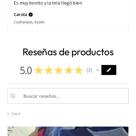
Es muy bonito y la tela llegó bien
Carola
Coyhaique, Aysén
Reseñas de productos
5.0
★
★
★
★
★
3
3
1 - 3 de 3