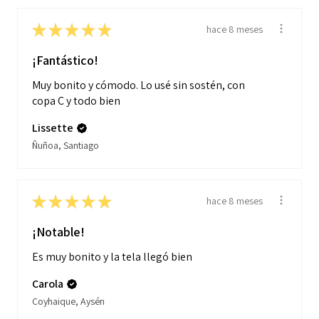
★
★
★
★
★
hace 8 meses
¡Fantástico!
Muy bonito y cómodo. Lo usé sin sostén, con
copa C y todo bien
Lissette
Ñuñoa, Santiago
★
★
★
★
★
hace 8 meses
¡Notable!
Es muy bonito y la tela llegó bien
Carola
Coyhaique, Aysén