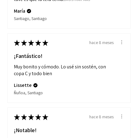
María
Santiago, Santiago
★
★
★
★
★
hace 8 meses
¡Fantástico!
Muy bonito y cómodo. Lo usé sin sostén, con
copa C y todo bien
Lissette
Ñuñoa, Santiago
★
★
★
★
★
hace 8 meses
¡Notable!