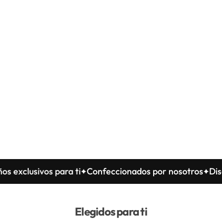
clusivos para ti
Confeccionados por nosotros
Diseños 
Elegidos para ti