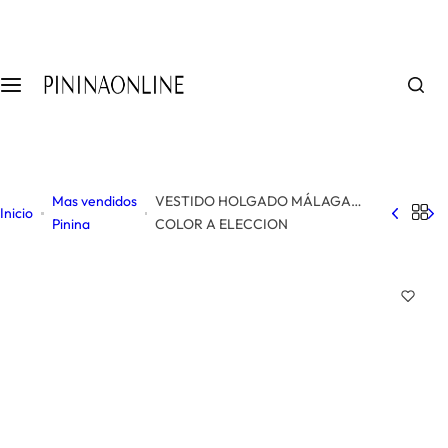
S
a
l
t
a
r
a
l
Mas vendidos
VESTIDO HOLGADO MÁLAGA
c
Inicio
Pinina
COLOR A ELECCION
o
n
t
e
n
i
d
o