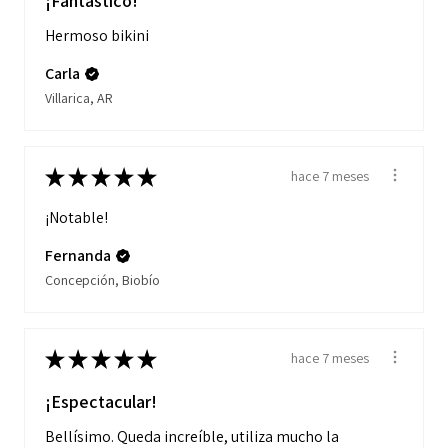
¡Fantástico!
Hermoso bikini
Carla
Villarica, AR
★
★
★
★
★
hace 7 meses
¡Notable!
Fernanda
Concepción, Biobío
★
★
★
★
★
hace 7 meses
¡Espectacular!
Bellísimo. Queda increíble, utiliza mucho la