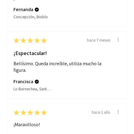
Fernanda
Concepción, Biobío
★
★
★
★
★
hace 7 meses
¡Espectacular!
Bellísimo. Queda increíble, utiliza mucho la
figura.
Francisca
Lo Barnechea, Santiago
★
★
★
★
★
hace 1 año
¡Maravilloso!