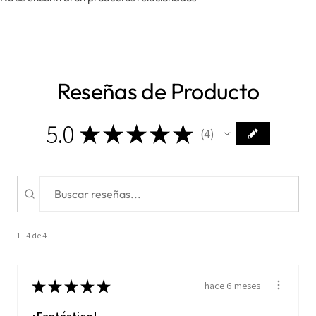
Reseñas de Producto
5.0
★
★
★
★
★
4
4
1 - 4 de 4
★
★
★
★
★
hace 6 meses