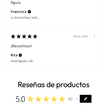
figura.
Francisca
Lo Barnechea, Santiago
★
★
★
★
★
hace 1 año
¡Maravilloso!
Rita
Antofagasta, AN
Reseñas de productos
5.0
★
★
★
★
★
4
4