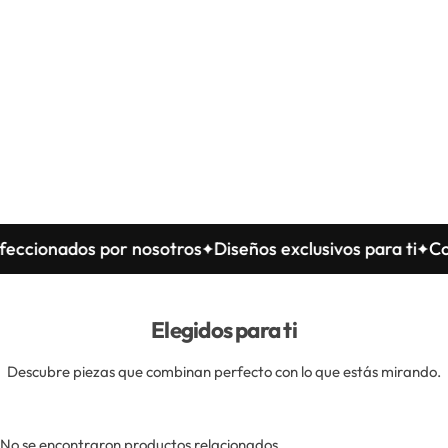
onados por nosotros
Diseños exclusivos para ti
Confec
Elegidos para ti
Descubre piezas que combinan perfecto con lo que estás mirando.
No se encontraron productos relacionados