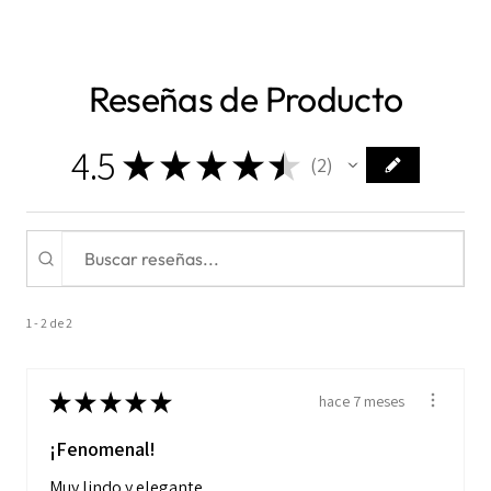
Reseñas de Producto
4.5
★
★
★
★
★
2
2
1 - 2 de 2
★
★
★
★
★
hace 7 meses
¡Fenomenal!
Muy lindo y elegante