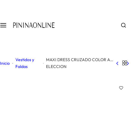
S
a
l
t
a
r
a
l
Vestidos y
MAXI DRESS CRUZADO COLOR A
c
Inicio
Faldas
ELECCION
o
n
t
e
n
i
d
o