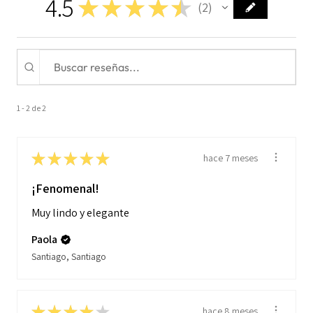
4.5
★
★
★
★
★
2
2
1 - 2 de 2
★
★
★
★
★
hace 7 meses
¡Fenomenal!
Muy lindo y elegante
Paola
Santiago, Santiago
★
★
★
★
★
hace 8 meses