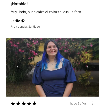
¡Notable!
Muy lindo, buen calce el color tal cual la foto.
Leslie
Providencia, Santiago
★
★
★
★
★
hace 2 años