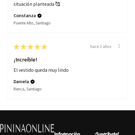
situación planteada 🥰
Constanza
Puente Alto, Santiago
★
★
★
★
★
hace 2 años
¡Increíble!
El vestido queda muy lindo
Daniela
Renca, Santiago
Información
¡Suscríbete!