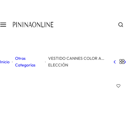
S
a
l
t
a
r
a
l
Otras
VESTIDO CANNES COLOR A
c
Inicio
Categorías
ELECCIÓN
o
n
t
e
n
i
d
o