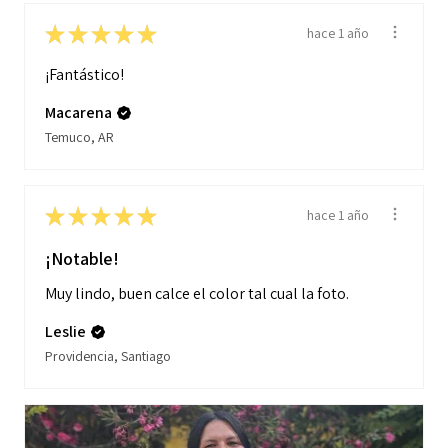
★
★
★
★
★
hace 1 año
¡Fantástico!
Macarena
Temuco, AR
★
★
★
★
★
hace 1 año
¡Notable!
Muy lindo, buen calce el color tal cual la foto.
Leslie
Providencia, Santiago