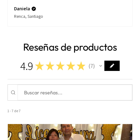
Daniela
Renca, Santiago
Reseñas de productos
4.9
★
★
★
★
★
7
7
1 - 7 de 7