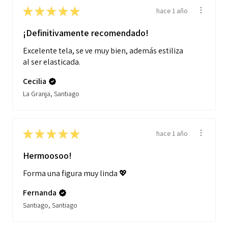
★
★
★
★
★
hace 1 año
¡Definitivamente recomendado!
Excelente tela, se ve muy bien, además estiliza
al ser elasticada.
Cecilia
La Granja, Santiago
★
★
★
★
★
hace 1 año
Hermoosoo!
Forma una figura muy linda 💖
Fernanda
Santiago, Santiago