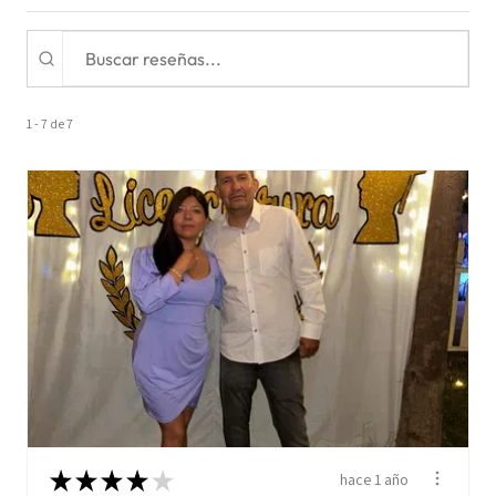
1 - 7 de 7
★
★
★
★
★
hace 1 año