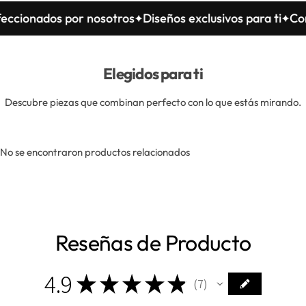
ados por nosotros
Diseños exclusivos para ti
Confeccio
Elegidos para ti
Descubre piezas que combinan perfecto con lo que estás mirando.
No se encontraron productos relacionados
Reseñas de Producto
4.9
★
★
★
★
★
7
7