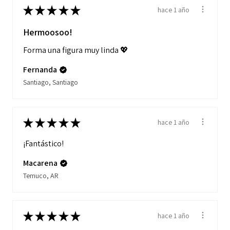
★
★
★
★
★
hace 1 año
Hermoosoo!
Forma una figura muy linda 💖
Fernanda
Santiago, Santiago
★
★
★
★
★
hace 1 año
¡Fantástico!
Macarena
Temuco, AR
★
★
★
★
★
hace 1 año