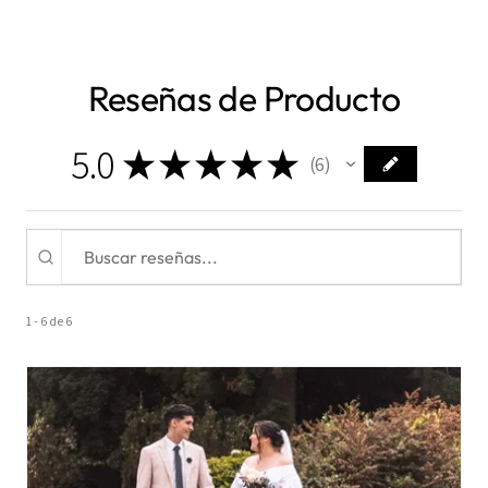
Reseñas de Producto
5.0
★
★
★
★
★
6
6
1 - 6 de 6