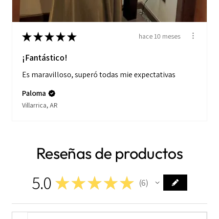
★
★
★
★
★
hace 10 meses
¡Fantástico!
Es maravilloso, superó todas mie expectativas
Paloma
Villarrica, AR
Reseñas de productos
5.0
★
★
★
★
★
6
6