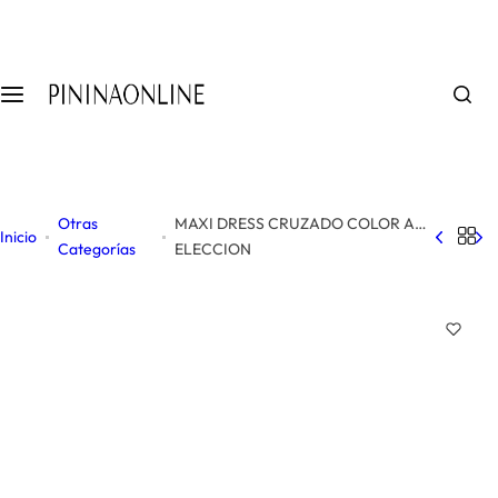
S
a
l
t
a
r
a
l
Otras
MAXI DRESS CRUZADO COLOR A
c
Inicio
Categorías
ELECCION
o
n
t
e
n
i
d
o