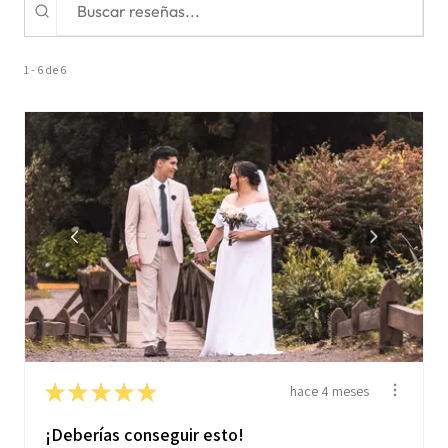
1 - 6 de 6
★
★
★
★
★
hace 4 meses
¡Deberías conseguir esto!