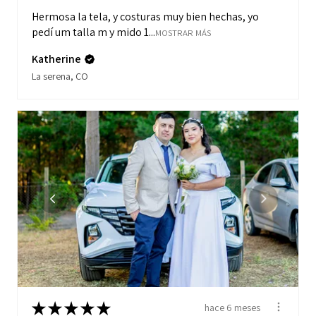
Hermosa la tela, y costuras muy bien hechas, yo
pedí um talla m y mido 1...
MOSTRAR MÁS
Katherine
La serena, CO
★
★
★
★
★
hace 6 meses